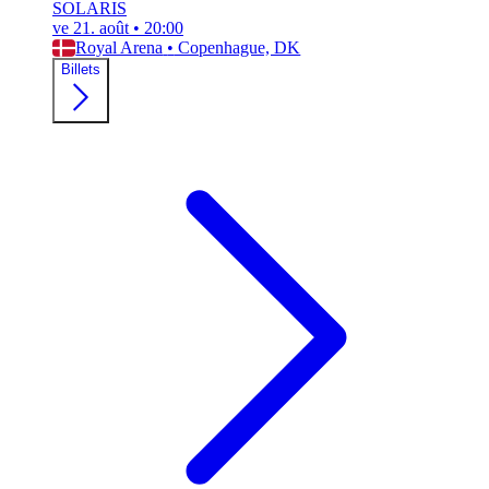
SOLARIS
ve 21. août
•
20:00
Royal Arena
•
Copenhague, DK
Billets