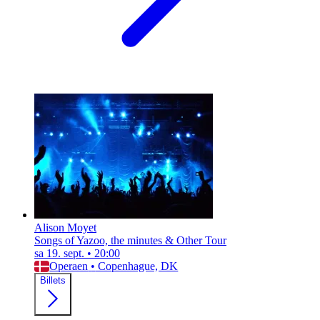
Alison Moyet
Songs of Yazoo, the minutes & Other Tour
sa 19. sept.
•
20:00
Operaen
•
Copenhague, DK
Billets