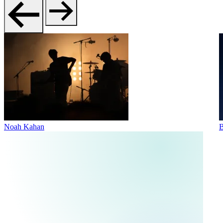
Noah Kahan
B