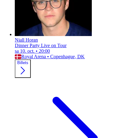
Niall Horan
Dinner Party Live on Tour
sa 10. oct.
•
20:00
Royal Arena
•
Copenhague, DK
Billets