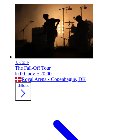
J. Cole
The Fall-Off Tour
lu 09. nov.
•
20:00
Royal Arena
•
Copenhague, DK
Billets