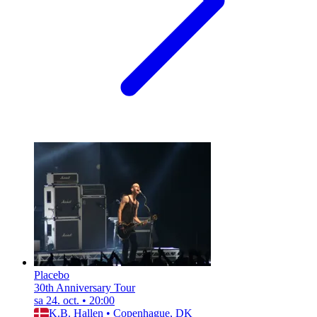
Placebo
30th Anniversary Tour
sa 24. oct.
•
20:00
K.B. Hallen
•
Copenhague, DK