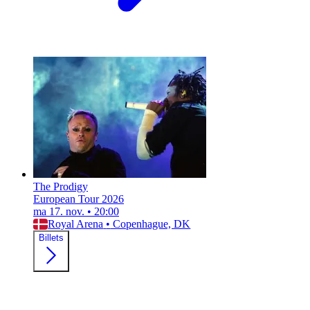
The Prodigy
European Tour 2026
ma 17. nov.
•
20:00
Royal Arena
•
Copenhague, DK
Billets