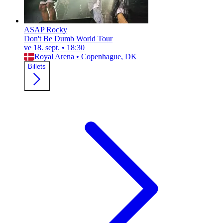
ASAP Rocky
Don't Be Dumb World Tour
ve 18. sept.
•
18:30
Royal Arena
•
Copenhague, DK
Billets