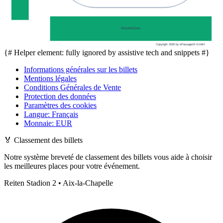
Westtribüne
Copyright 2026 by ePassage24 GmbH
{# Helper element: fully ignored by assistive tech and snippets #}
Informations générales sur les billets
Mentions légales
Conditions Générales de Vente
Protection des données
Paramètres des cookies
Langue
:
Français
Monnaie
:
EUR
🏅
Classement des billets
Notre système breveté de classement des billets vous aide à choisir
les meilleures places pour votre événement.
Reiten Stadion 2 • Aix-la-Chapelle