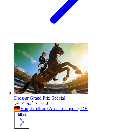
Dressur Grand Prix Spécial
ve 14. août
•
10:50
Hauptstadion
•
Aix-la-Chapelle, DE
Billets