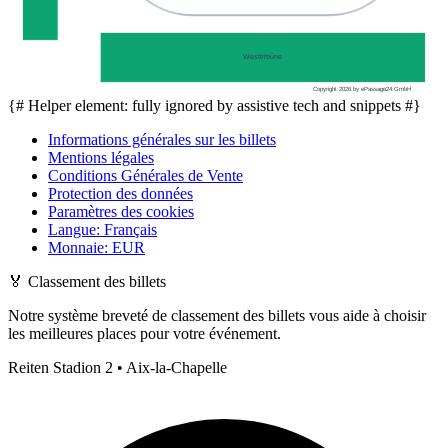
Westtribüne
Copyright 2026 by ePassage24 GmbH
{# Helper element: fully ignored by assistive tech and snippets #}
Informations générales sur les billets
Mentions légales
Conditions Générales de Vente
Protection des données
Paramètres des cookies
Langue
:
Français
Monnaie
:
EUR
🏅
Classement des billets
Notre système breveté de classement des billets vous aide à choisir
les meilleures places pour votre événement.
Reiten Stadion 2 • Aix-la-Chapelle