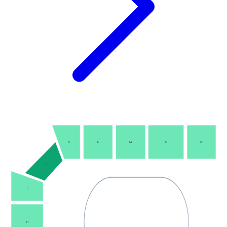
K
L
M
N
O
J
I
H