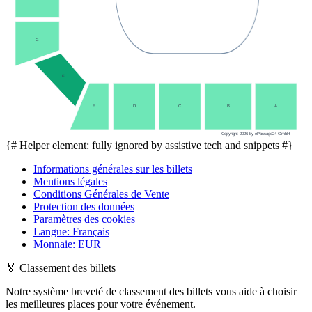
G
F
E
D
C
B
A
Copyright 2026 by ePassage24 GmbH
{# Helper element: fully ignored by assistive tech and snippets #}
Informations générales sur les billets
Mentions légales
Conditions Générales de Vente
Protection des données
Paramètres des cookies
Langue
:
Français
Monnaie
:
EUR
🏅
Classement des billets
Notre système breveté de classement des billets vous aide à choisir
les meilleures places pour votre événement.