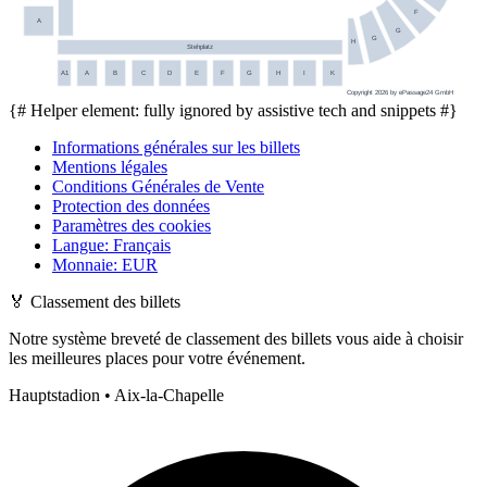
F
A
G
G
H
Stehplatz
A1
A
B
C
D
E
F
G
H
I
K
Copyright 2026 by ePassage24 GmbH
{# Helper element: fully ignored by assistive tech and snippets #}
Informations générales sur les billets
Mentions légales
Conditions Générales de Vente
Protection des données
Paramètres des cookies
Langue
:
Français
Monnaie
:
EUR
🏅
Classement des billets
Notre système breveté de classement des billets vous aide à choisir
les meilleures places pour votre événement.
Hauptstadion • Aix-la-Chapelle