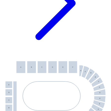
A
B
C
D
E
F
A
A
B
B
C
E
C
D
D
D
C
E
B
E