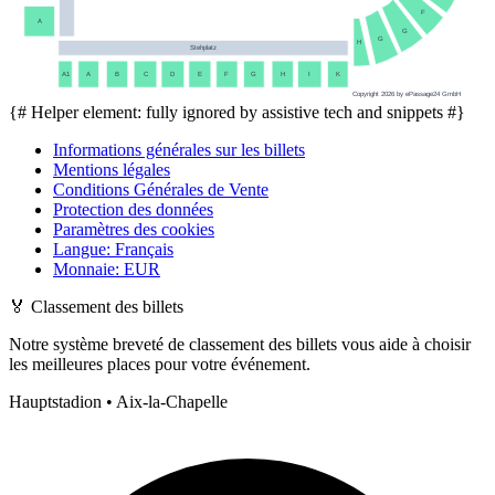
F
A
G
G
H
Stehplatz
A1
A
B
C
D
E
F
G
H
I
K
Copyright 2026 by ePassage24 GmbH
{# Helper element: fully ignored by assistive tech and snippets #}
Informations générales sur les billets
Mentions légales
Conditions Générales de Vente
Protection des données
Paramètres des cookies
Langue
:
Français
Monnaie
:
EUR
🏅
Classement des billets
Notre système breveté de classement des billets vous aide à choisir
les meilleures places pour votre événement.
Hauptstadion • Aix-la-Chapelle