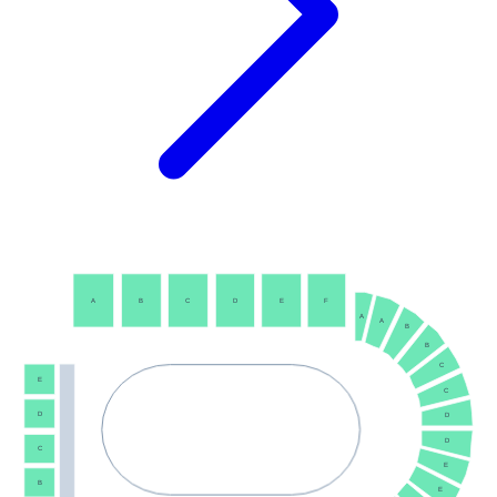
A
B
C
D
E
F
A
A
B
B
C
E
C
D
D
D
C
E
B
E