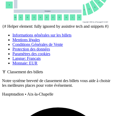
F
A
G
G
H
Stehplatz
A1
A
B
C
D
E
F
G
H
I
K
Copyright 2026 by ePassage24 GmbH
{# Helper element: fully ignored by assistive tech and snippets #}
Informations générales sur les billets
Mentions légales
Conditions Générales de Vente
Protection des données
Paramètres des cookies
Langue
:
Français
Monnaie
:
EUR
🏅
Classement des billets
Notre système breveté de classement des billets vous aide à choisir
les meilleures places pour votre événement.
Hauptstadion • Aix-la-Chapelle