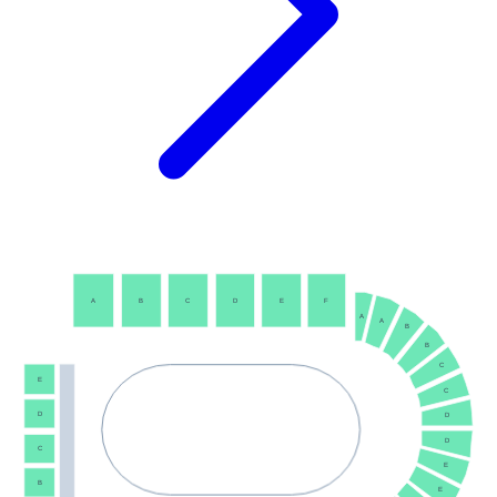
A
B
C
D
E
F
A
A
B
B
C
E
C
D
D
D
C
E
B
E