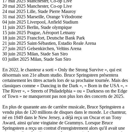
17 mai 2025 Manchester, Co-op Live
20 mai 2025 Manchester, Co-op Live
24 mai 2025 Lille, Stade Pierre Mauroy
31 mai 2025 Marseille, Orange Vélodrome
04 juin 2025 Liverpool, Anfield Stadium
11 juin 2025 Berlin, Stade olympique
15 juin 2025 Prague, Aéroport Letnany
18 juin 2025 Francfort, Deutsche Bank Park
21 juin 2025 Saint-Sébastien, Estadio Reale Arena
27 juin 2025 Gelsenkirchen, Veltins Arena
30 juin 2025 Milan, Stade San Siro
03 juillet 2025 Milan, Stade San Siro
En 2022, le chanteur a sorti « Only the Strong Survive », qui est
désormais son 21e album studio. Bruce Springsteen présentera
certainement les titres actuels lors de sa prochaine tournée. Mais des
classiques comme « Dancing in the Dark », « Born in the USA », «
The River », « Streets of Philadelphia » ou « Darkness on the Edge
of Town » ne manqueront pas non plus lors des concerts de 2025.
En plus de quarante ans de carrière musicale, Bruce Springsteen a
vendu plus de 120 millions de disques dans le monde. Le chanteur,
né en 1949 dans le New Jersey, a déjà reçu un Oscar et un Tony
Award, ainsi qu'une vingtaine de Grammys. Lorsque Bruce
Springsteen a reçu un contrat d'enregistrement alors qu'il avait une