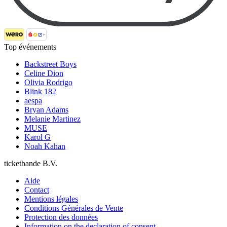
Top événements
Backstreet Boys
Celine Dion
Olivia Rodrigo
Blink 182
aespa
Bryan Adams
Melanie Martinez
MUSE
Karol G
Noah Kahan
ticketbande B.V.
Aide
Contact
Mentions légales
Conditions Générales de Vente
Protection des données
Information on the declaration of consent