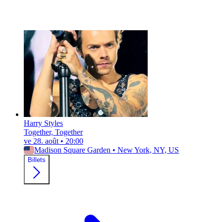
Harry Styles
Together, Together
ve 28. août
•
20:00
Madison Square Garden
•
New York, NY, US
Billets