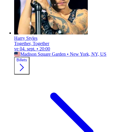
Harry Styles
Together, Together
ve 04. sept.
•
20:00
Madison Square Garden
•
New York, NY, US
Billets