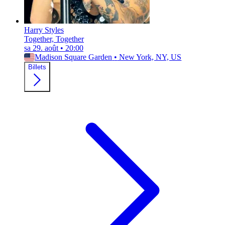
Harry Styles
Together, Together
sa 29. août
•
20:00
Madison Square Garden
•
New York, NY, US
Billets