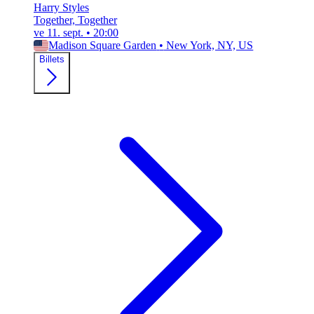
Harry Styles
Together, Together
ve 11. sept.
•
20:00
Madison Square Garden
•
New York, NY, US
Billets