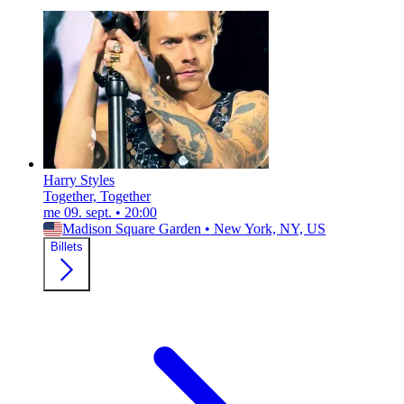
Harry Styles
Together, Together
me 09. sept.
•
20:00
Madison Square Garden
•
New York, NY, US
Billets