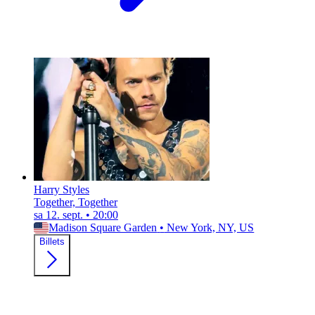
Harry Styles
Together, Together
sa 12. sept.
•
20:00
Madison Square Garden
•
New York, NY, US
Billets