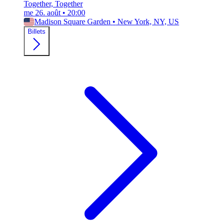
Together, Together
me 26. août
•
20:00
Madison Square Garden
•
New York, NY, US
Billets