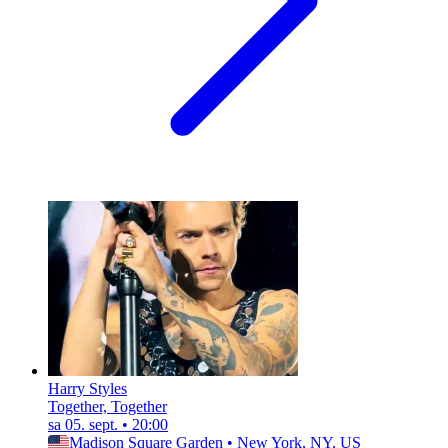
Harry Styles
Together, Together
sa 05. sept.
•
20:00
Madison Square Garden
•
New York, NY, US