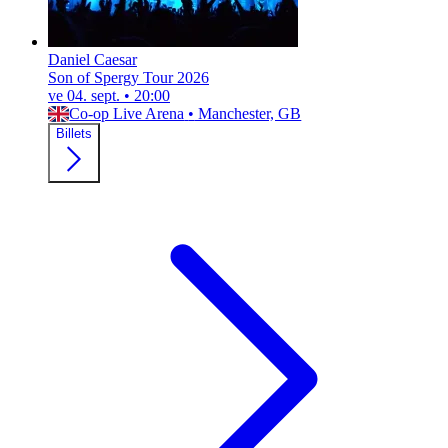
Daniel Caesar
Son of Spergy Tour 2026
ve 04. sept.
•
20:00
Co-op Live Arena
•
Manchester, GB
Billets