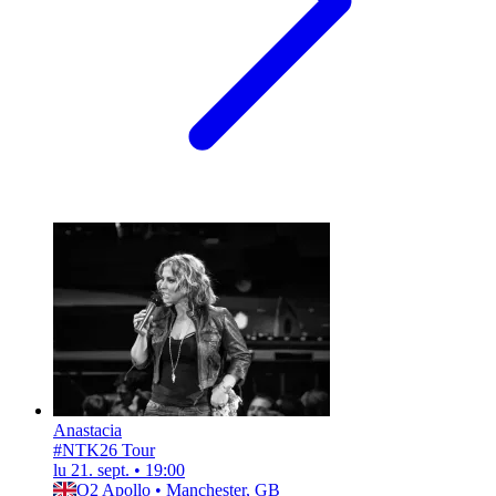
Anastacia
#NTK26 Tour
lu 21. sept.
•
19:00
O2 Apollo
•
Manchester, GB