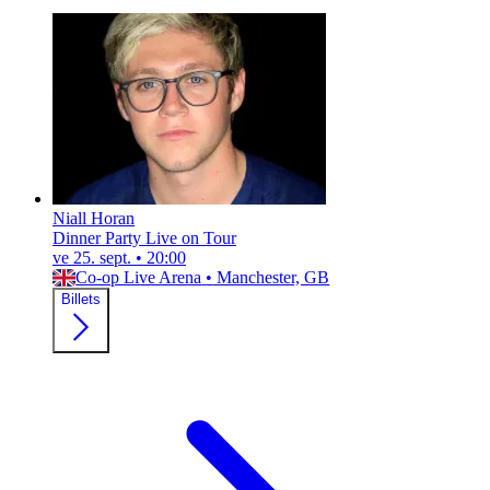
Niall Horan
Dinner Party Live on Tour
ve 25. sept.
•
20:00
Co-op Live Arena
•
Manchester, GB
Billets