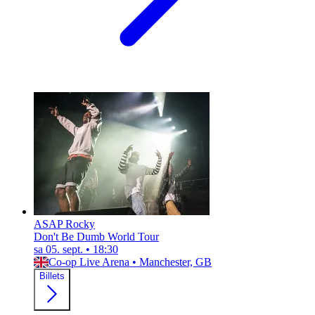
ASAP Rocky
Don't Be Dumb World Tour
sa 05. sept.
•
18:30
Co-op Live Arena
•
Manchester, GB
Billets