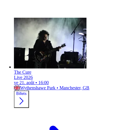
The Cure
Live 2026
ve 21. août
•
16:00
Wythenshawe Park
•
Manchester, GB
Billets