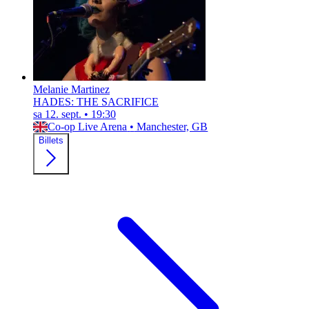
Melanie Martinez
HADES: THE SACRIFICE
sa 12. sept.
•
19:30
Co-op Live Arena
•
Manchester, GB
Billets