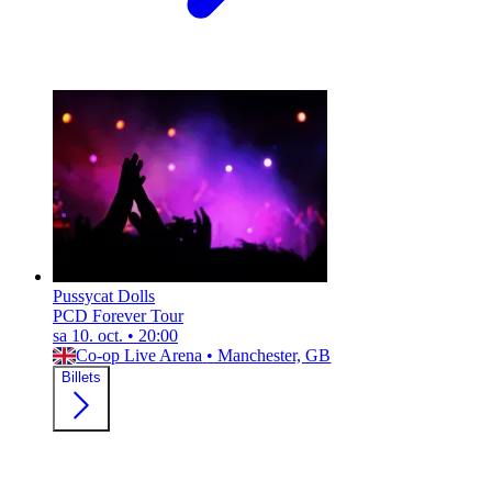
Pussycat Dolls
PCD Forever Tour
sa 10. oct.
•
20:00
Co-op Live Arena
•
Manchester, GB
Billets