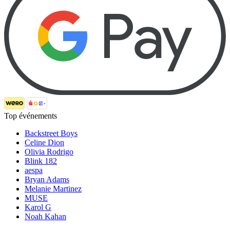
Top événements
Backstreet Boys
Celine Dion
Olivia Rodrigo
Blink 182
aespa
Bryan Adams
Melanie Martinez
MUSE
Karol G
Noah Kahan