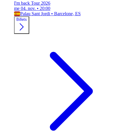
I'm back Tour 2026
me 04. nov.
•
20:00
Palau Sant Jordi
•
Barcelone, ES
Billets