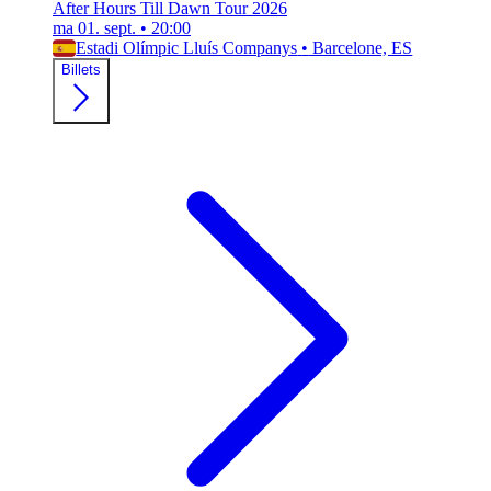
After Hours Till Dawn Tour 2026
ma 01. sept.
•
20:00
Estadi Olímpic Lluís Companys
•
Barcelone, ES
Billets