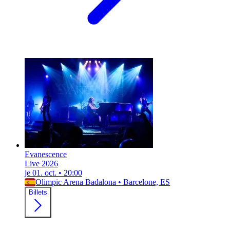
Evanescence
Live 2026
je 01. oct.
•
20:00
Olimpic Arena Badalona
•
Barcelone, ES
Billets