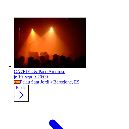
CA7RIEL & Paco Amoroso
je 10. sept.
•
20:00
Palau Sant Jordi
•
Barcelone, ES
Billets