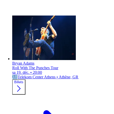
Bryan Adams
Roll With The Punches Tour
sa 19. déc.
•
20:00
Telekom Center Athens
•
Athène, GR
Billets