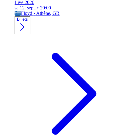
Live 2026
sa 12. sept.
•
20:00
Floyd
•
Athène, GR
Billets