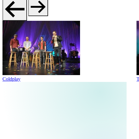
Coldplay
T