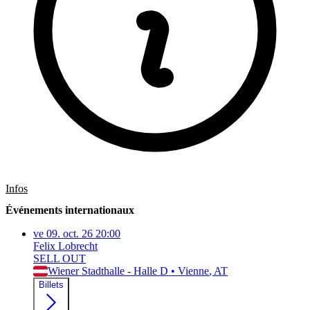
Infos
Événements internationaux
ve
09. oct. 26
20:00
Felix Lobrecht
SELL OUT
Wiener Stadthalle - Halle D
•
Vienne
, AT
Billets