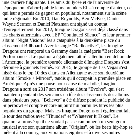
une carrière fulgurante. Les amis du lycée et de l'université de
l'époque ont d'abord publié leurs premiers EPs à compte d'auteur, ce
qui leur a permis de gagner en popularité, notamment sur la scène
indie régionale. En 2010, Dan Reynolds, Ben McKee, Daniel
Wayne Sermon et Daniel Platzman ont signé un contrat
d'enregistrement. En 2012, Imagine Dragons s'est déjà classé dans
les charts américains avec l'EP "Continued Silence", et leur premier
album "Night Visions" les a catapultés à la deuxième place du
classement Billboard. Avec le single "Radioactive", les Imagine
Dragons ont remporté un Grammy dans la catégorie "Best Rock
Performance". Le quatuor a également attiré l'attention en dehors de
l'Amérique, la première tournée allemande d'Imagine Dragons s'est
déroulée à guichets fermés. En 2015, le groupe de Las Vegas s'est
hissé dans le top 10 des charts en Allemagne avec son deuxième
album "Smoke + Mirrors", tandis qu'il occupait la première place en
Amérique. Après une pause pour cause de maladie, Imagine
Dragons a sorti en 2017 son troisième album "Evolve", qui s'est
maintenu pendant des semaines en tête des classements des albums
dans plusieurs pays. "Believer" a été diffusé pendant la publicité du
Superbowl et compte encore aujourd'hui parmi les titres les plus
populaires du groupe. Mais les Imagine Dragons ont également fait
le tour des radios avec "Thunder" et "Whatever It Takes". Le
quatuor a prouvé qu'il ne voulait pas se cantonner à un seul genre
musical avec son quatrième album "Origins", où les beats hip-hop se
mêlent à la country, aux vibrations eighties et à diverses autres